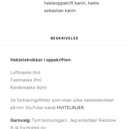
hekleoppskrift kanin
,
hekle
sebastian kanin
BESKRIVELSE
Hekleteknikker i oppskriften:
Luftmaske (lm)
Fastmaske (fm)
Kjedemaske (kjm)
Se forklaringsfilmer som viser ulike hekleteknikker
på min YouTube-kanal
HVITELINJER
.
Garnvalg:
Tynt bomullsgarn. Jeg anbefaler Rainbow
8 /4 fra Hobbii.no.