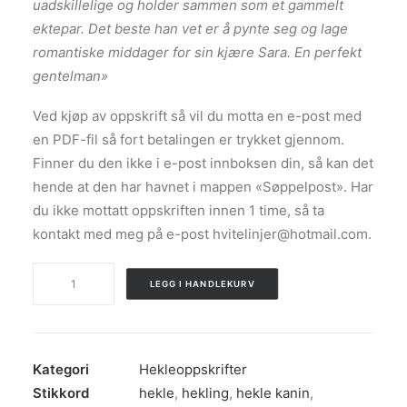
uadskillelige og holder sammen som et gammelt
ektepar. Det beste han vet er å pynte seg og lage
romantiske middager for sin kjære Sara. En perfekt
gentelman»
Ved kjøp av oppskrift så vil du motta en e-post med
en PDF-fil så fort betalingen er trykket gjennom.
Finner du den ikke i e-post innboksen din, så kan det
hende at den har havnet i mappen «Søppelpost». Har
du ikke mottatt oppskriften innen 1 time, så ta
kontakt med meg på e-post hvitelinjer@hotmail.com.
Sebastian
LEGG I HANDLEKURV
Kanin
-
Hekleoppskrift
antall
Kategori
Hekleoppskrifter
Stikkord
hekle
,
hekling
,
hekle kanin
,