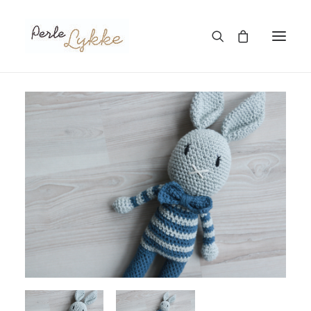
Hjem
Nettbutikk
Blogg
Om meg
Kontakt
TIL HANDLEKURV