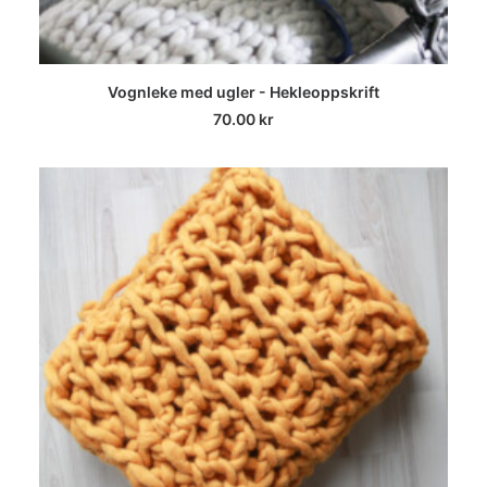
LEGG I HANDLEKURV
Vognleke med ugler - Hekleoppskrift
70.00
kr