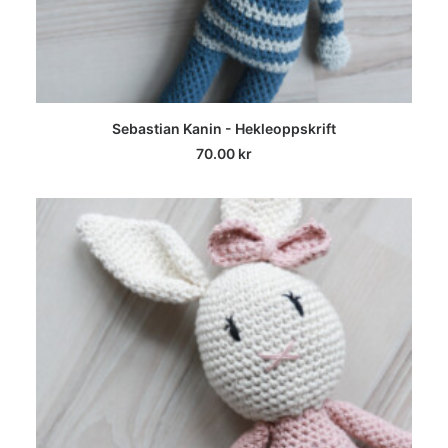
LEGG I HANDLEKURV
Sebastian Kanin - Hekleoppskrift
70.00
kr