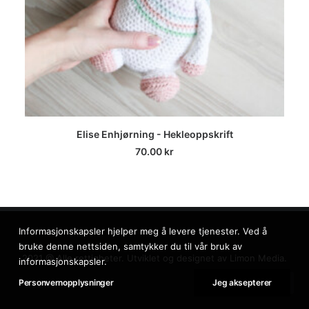
LEGG I HANDLEKURV
Elise Enhjørning - Hekleoppskrift
70.00
kr
Informasjonskapsler hjelper meg å levere tjenester. Ved å
bruke denne nettsiden, samtykker du til vår bruk av
2021 @ Alle rettigheter. Utviklet og designet av
Limon Media.
informasjonskapsler.
Personvernopplysninger
Jeg aksepterer