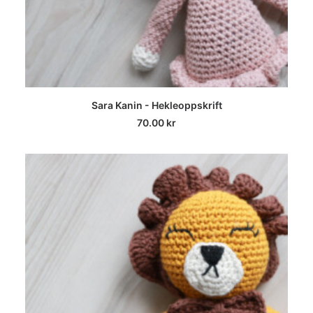
LEGG I HANDLEKURV
Sara Kanin - Hekleoppskrift
70.00
kr