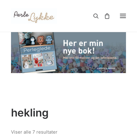
Hjem
Nettbutikk
Blogg
Om meg
Kontakt
hekling
TIL HANDLEKURV
Sortert
Viser alle 7 resultater