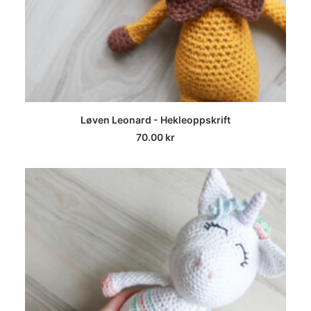
LEGG I HANDLEKURV
Løven Leonard - Hekleoppskrift
70.00
kr