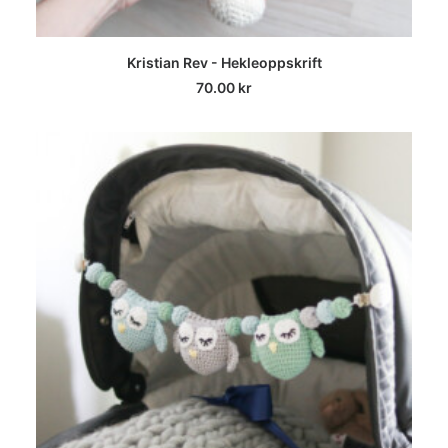
LEGG I HANDLEKURV
Kristian Rev - Hekleoppskrift
70.00
kr