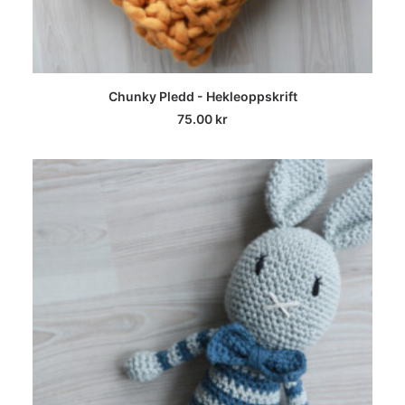
LEGG I HANDLEKURV
Chunky Pledd - Hekleoppskrift
75.00
kr