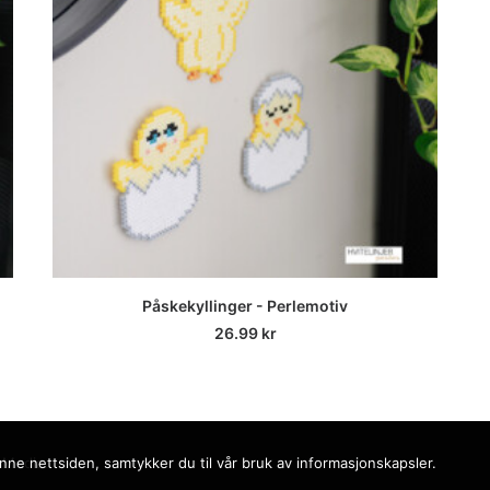
LEGG I HANDLEKURV
Påskekyllinger - Perlemotiv
26.99
kr
nne nettsiden, samtykker du til vår bruk av informasjonskapsler.
 Media.