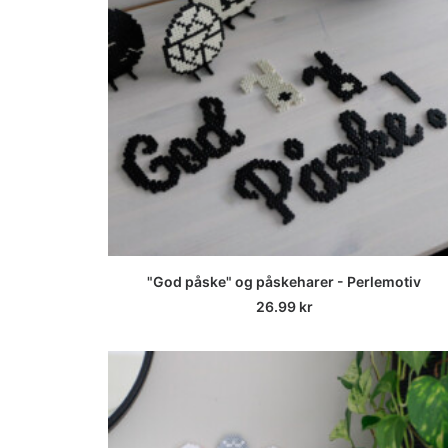
LEGG I HANDLEKURV
"God påske" og påskeharer - Perlemotiv
26.99
kr