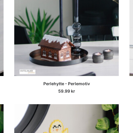
LEGG I HANDLEKURV
Perlehytte - Perlemotiv
59.99
kr