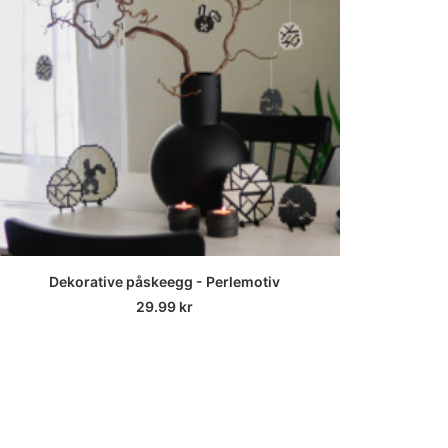
LEGG I HANDLEKURV
Dekorative påskeegg - Perlemotiv
29.99
kr