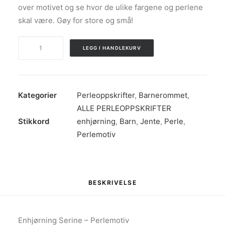
over motivet og se hvor de ulike fargene og perlene
skal være. Gøy for store og små!
Enhjørning
LEGG I HANDLEKURV
Serine
-
Perlemotiv
antall
Kategorier
Perleoppskrifter
,
Barnerommet
,
ALLE PERLEOPPSKRIFTER
Stikkord
enhjørning
,
Barn
,
Jente
,
Perle
,
Perlemotiv
BESKRIVELSE
Enhjørning Serine – Perlemotiv