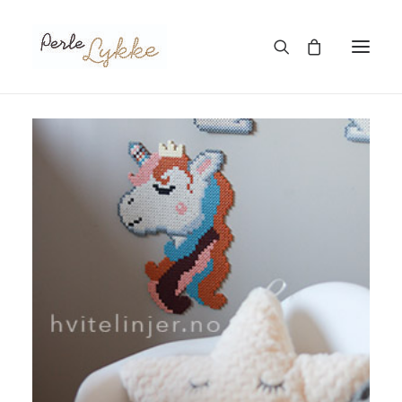
Hjem
Nettbutikk
Blogg
Om meg
Kontakt
TIL HANDLEKURV