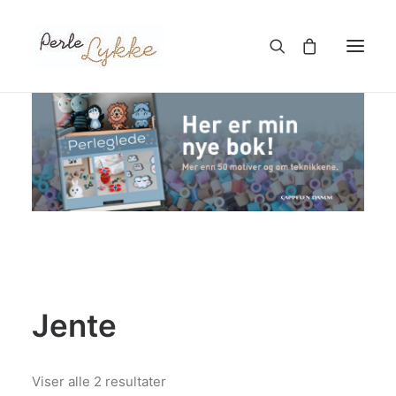
Hjem
Nettbutikk
Blogg
Om meg
Kontakt
Jente
TIL HANDLEKURV
Sortert
Viser alle 2 resultater