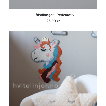
LEGG I HANDLEKURV
Luftballonger - Perlemotiv
26.99
kr