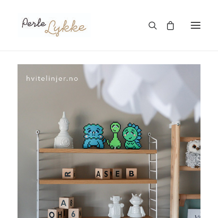
Hjem
Nettbutikk
Blogg
Om meg
Kontakt
TIL HANDLEKURV