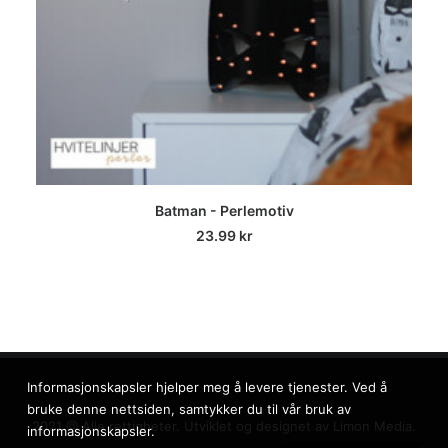
LEGG I HANDLEKURV
Batman - Perlemotiv
23.99
kr
Informasjonskapsler hjelper meg å levere tjenester. Ved å
bruke denne nettsiden, samtykker du til vår bruk av
2021 @ Alle rettigheter. Utviklet og designet av
Limon Media.
informasjonskapsler.