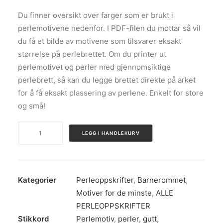
Du finner oversikt over farger som er brukt i
perlemotivene nedenfor. I PDF-filen du mottar så vil
du få et bilde av motivene som tilsvarer eksakt
størrelse på perlebrettet. Om du printer ut
perlemotivet og perler med gjennomsiktige
perlebrett, så kan du legge brettet direkte på arket
for å få eksakt plassering av perlene. Enkelt for store
og små!
Dinosaurene
LEGG I HANDLEKURV
Dino,
Langhals
og
Nesefjes
Kategorier
Perleoppskrifter
,
Barnerommet
,
-
Motiver for de minste
,
ALLE
Perlemotiv
PERLEOPPSKRIFTER
antall
Stikkord
Perlemotiv
,
perler
,
gutt
,