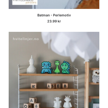
LEGG I HANDLEKURV
Batman - Perlemotiv
23.99
kr