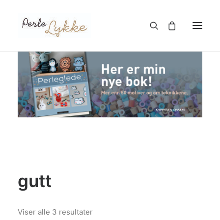
Hjem
Nettbutikk
Blogg
Om meg
Kontakt
gutt
TIL HANDLEKURV
Sortert
Viser alle 3 resultater