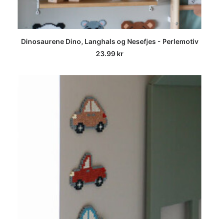
LEGG I HANDLEKURV
Dinosaurene Dino, Langhals og Nesefjes - Perlemotiv
23.99
kr