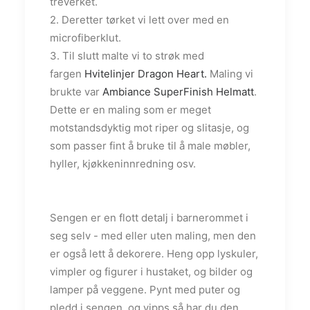
treverket.
2. Deretter tørket vi lett over med en
microfiberklut.
3. Til slutt malte vi to strøk med
fargen
Hvitelinjer Dragon Heart.
Maling vi
brukte var
Ambiance SuperFinish Helmatt
.
Dette er en maling som er meget
motstandsdyktig mot riper og slitasje, og
som passer fint å bruke til å male møbler,
hyller, kjøkkeninnredning osv.
Sengen er en flott detalj i barnerommet i
seg selv - med eller uten maling, men den
er også lett å dekorere. Heng opp lyskuler,
vimpler og figurer i hustaket, og bilder og
lamper på veggene. Pynt med puter og
pledd i sengen, og vipps så har du den