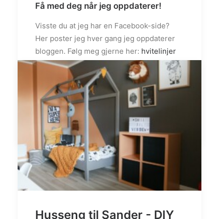
Få med deg når jeg oppdaterer!
Visste du at jeg har en Facebook-side?
Her poster jeg hver gang jeg oppdaterer
bloggen. Følg meg gjerne her:
hvitelinjer
Ellers finner du meg på
Instagram:
@hvitelinjer
/
@white.interior
/
@hvitelinjer_crochet
by admin
Husseng til Sander - DIY