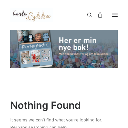
Hjem
Nettbutikk
Blogg
Om meg
Kontakt
Nothing Found
TIL HANDLEKURV
It seems we can’t find what you’re looking for.
Perhaps searching can help.