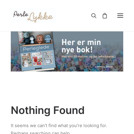
Hjem
Nettbutikk
Blogg
Om meg
Kontakt
Nothing Found
TIL HANDLEKURV
It seems we can’t find what you’re looking for.
Perhaps searching can help.