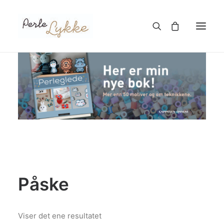
Hjem
Nettbutikk
Blogg
Om meg
Kontakt
Påske
TIL HANDLEKURV
Viser det ene resultatet