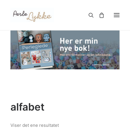
Hjem
Nettbutikk
Blogg
Om meg
Kontakt
alfabet
TIL HANDLEKURV
Viser det ene resultatet