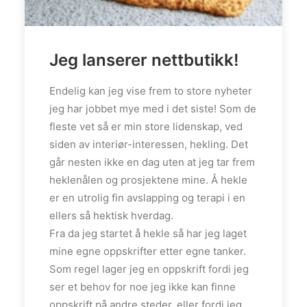
Dette er en enkel oppskrift som jeg er
Jeg lanserer nettbutikk!
sikker på at de fleste nybegynnere
klarer. Har du lyst til å lære deg å hekle så
Endelig kan jeg vise frem to store nyheter
kan du sjekke ut YouTube-kanalen
jeg har jobbet mye med i det siste! Som de
min
HVITELINJER.
Her finner du flere
fleste vet så er min store lidenskap, ved
videoer som viser ulike hekleteknikker og
siden av interiør-interessen, hekling. Det
som jeg håper kan hjelpe deg på vei :) Har
går nesten ikke en dag uten at jeg tar frem
du ønsker til hva jeg kan lage video om, så
heklenålen og prosjektene mine. Å hekle
ta gjerne kontakt med meg på e-post
er en utrolig fin avslapping og terapi i en
hvitelinjer@hotmail.com
.
ellers så hektisk hverdag.
Fra da jeg startet å hekle så har jeg laget
mine egne oppskrifter etter egne tanker.
Få med deg når jeg oppdaterer!
Som regel lager jeg en oppskrift fordi jeg
ser et behov for noe jeg ikke kan finne
Visste du at jeg har en Facebook-side?
oppskrift på andre steder, eller fordi jeg