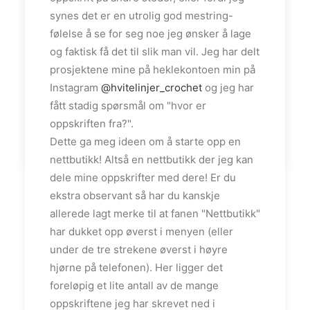
Her poster jeg hver gang jeg oppdaterer
synes det er en utrolig god mestring-
bloggen. Følg meg gjerne
følelse å se for seg noe jeg ønsker å lage
her:
hvitelinjer.no
og faktisk få det til slik man vil. Jeg har delt
Instagram:
@hvitelinjer
/
@white.interior
/
prosjektene mine på heklekontoen min på
@hvitelinjer_crochet
Instagram
@hvitelinjer_crochet
og jeg har
YouTube:
HVITELINJER
fått stadig spørsmål om "hvor er
oppskriften fra?".
by admin
Dette ga meg ideen om å starte opp en
nettbutikk! Altså en nettbutikk der jeg kan
dele mine oppskrifter med dere! Er du
ekstra observant så har du kanskje
allerede lagt merke til at fanen "Nettbutikk"
har dukket opp øverst i menyen (eller
under de tre strekene øverst i høyre
hjørne på telefonen). Her ligger det
foreløpig et lite antall av de mange
oppskriftene jeg har skrevet ned i