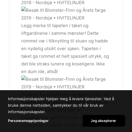
Legg merke til tapeten i taket og
liftgardinene i samme mønster! Dette
rommet var i tilknytting til stuen og hadde
en nydelig utsikt over sjøen. Tapeten i
taket ga rommet et helt spesielt utrykk, og
det ble straks lunere og koseligere. Ikke
en dum ide, altså!
Dette er fra spisestuen og spisebordet var
Informasjonskapsler hjelper meg å levere tjenester. Ved å
lekkert pyntet med ulike blomster, ting og
bruke denne nettsiden, samtykker du til vår bruk av
lysestaker. Slike bord gjør en
informasjonskapsler.
Instagrammer glad! Her kan man leke seg
Personvernopplysninger
Jeg aksepterer
og ta bilder fra ulike vinkler og fange alle