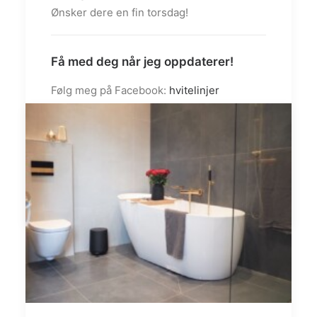
Ønsker dere en fin torsdag!
Få med deg når jeg oppdaterer!
Følg meg på Facebook:
hvitelinjer
Følg meg på
Instagram:
@hvitelinjer
/
@white.interior1
/
@hvitelinjer_crochet
by admin