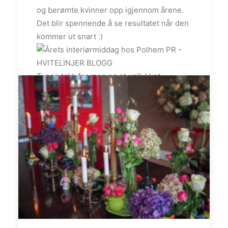
og berømte kvinner opp igjennom årene.
Det blir spennende å se resultatet når den
kommer ut snart :)
Tusen takk for meg og et vellykket
arrangement, Polhem PR! :)
Få med deg når jeg oppdaterer!
Følg meg på Facebook:
hvitelinjer
Følg meg på
Instagram:
@hvitelinjer
/
@white.interior1
/
@hvitelinjer_crochet
by admin