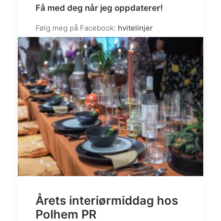
Få med deg når jeg oppdaterer!
Følg meg på Facebook:
hvitelinjer
Følg meg på
Instagram:
@hvitelinjer
/
@white.interior1
/
@hvitelinjer_crochet
by admin
Årets interiørmiddag hos
Polhem PR