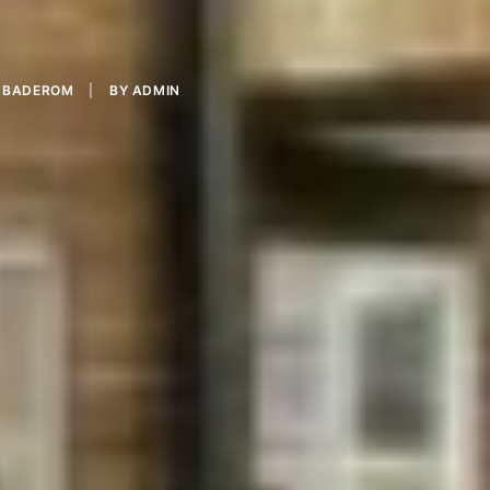
,
BADEROM
|
BY
ADMIN