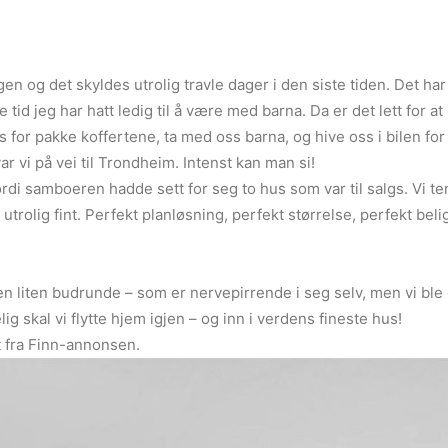
en og det skyldes utrolig travle dager i den siste tiden. Det har 
e tid jeg har hatt ledig til å være med barna. Da er det lett for at
r pakke koffertene, ta med oss barna, og hive oss i bilen for e
ar vi på vei til Trondheim. Intenst kan man si!
ordi samboeren hadde sett for seg to hus som var til salgs. Vi ten
å utrolig fint. Perfekt planløsning, perfekt størrelse, perfekt 
 en liten budrunde – som er nervepirrende i seg selv, men vi ble 
ig skal vi flytte hjem igjen – og inn i verdens fineste hus!
t fra Finn-annonsen.