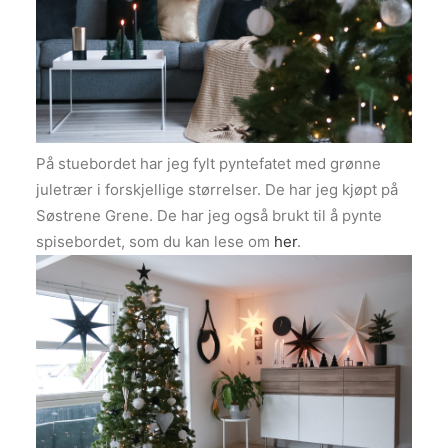
På stuebordet har jeg fylt pyntefatet med grønne
juletrær i forskjellige størrelser. De har jeg kjøpt på
Søstrene Grene. De har jeg også brukt til å pynte
spisebordet, som du kan lese om
her
.