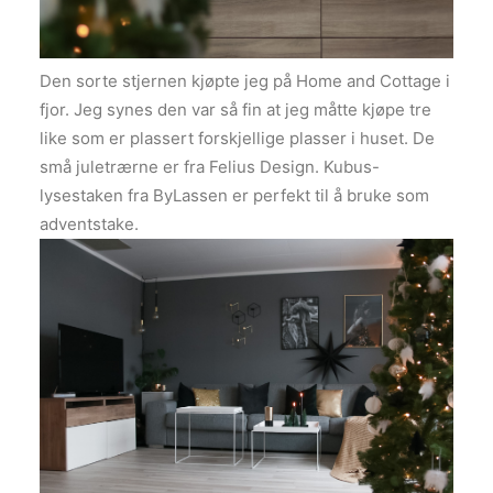
Den sorte stjernen kjøpte jeg på Home and Cottage i
fjor. Jeg synes den var så fin at jeg måtte kjøpe tre
like som er plassert forskjellige plasser i huset. De
små juletrærne er fra Felius Design. Kubus-
lysestaken fra ByLassen er perfekt til å bruke som
adventstake.