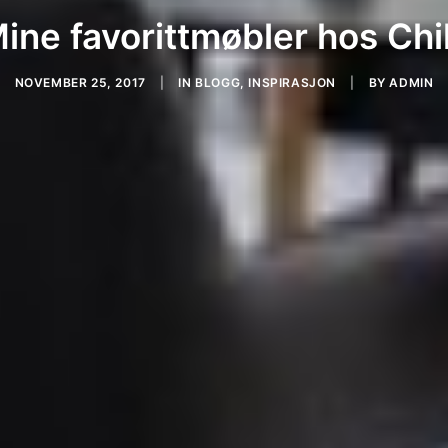
ine favorittmøbler hos Chil
NOVEMBER 25, 2017
|
IN
BLOGG
,
INSPIRASJON
|
BY
ADMIN