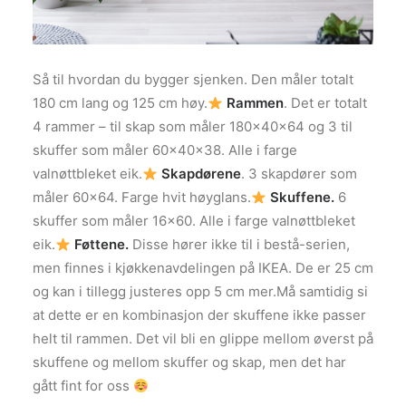
Så til hvordan du bygger sjenken. Den måler totalt
180 cm lang og 125 cm høy.
Rammen
. Det er totalt
4 rammer – til skap som måler 180x40x64 og 3 til
skuffer som måler 60x40x38. Alle i farge
valnøttbleket eik.
Skapdørene
. 3 skapdører som
måler 60×64. Farge hvit høyglans.
Skuffene.
6
skuffer som måler 16×60. Alle i farge valnøttbleket
eik.
Føttene.
Disse hører ikke til i bestå-serien,
men finnes i kjøkkenavdelingen på IKEA. De er 25 cm
og kan i tillegg justeres opp 5 cm mer.Må samtidig si
at dette er en kombinasjon der skuffene ikke passer
helt til rammen. Det vil bli en glippe mellom øverst på
skuffene og mellom skuffer og skap, men det har
gått fint for oss