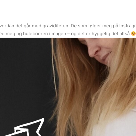
vordan det går med graviditeten. De som følger meg på Instragra
ed meg og huleboeren i magen – og det er hyggelig det altså