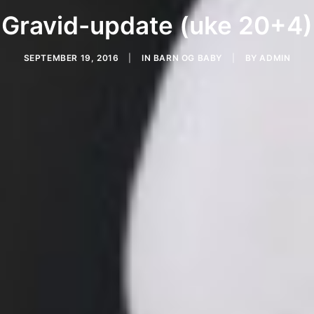
Gravid-update (uke 20+4)
SEPTEMBER 19, 2016
|
IN
BARN OG BABY
|
BY
ADMIN