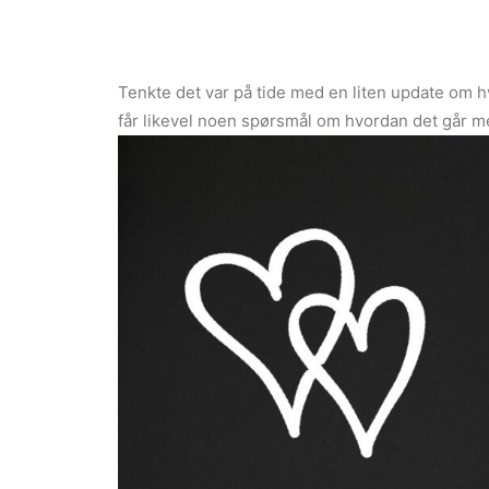
Tenkte det var på tide med en liten update om h
får likevel noen spørsmål om hvordan det går m