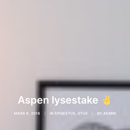
Aspen lysestake
MARS 9, 2016
|
IN
SPISESTUE
,
STUE
|
BY
ADMIN